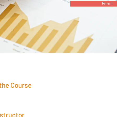
Enroll
the Course
nstructor