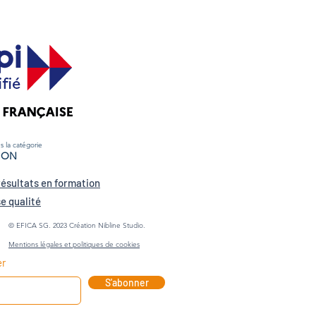
 la catégorie
ION
résultats en formation
e qualité
© EFICA SG. 2023 Création Nibline Studio.
Mentions légales et politiques de cookies
er
S'abonner