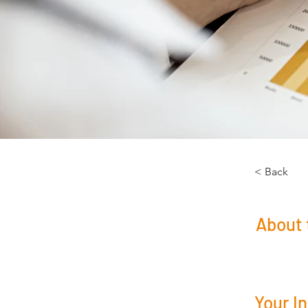
< Back
About 
Your I