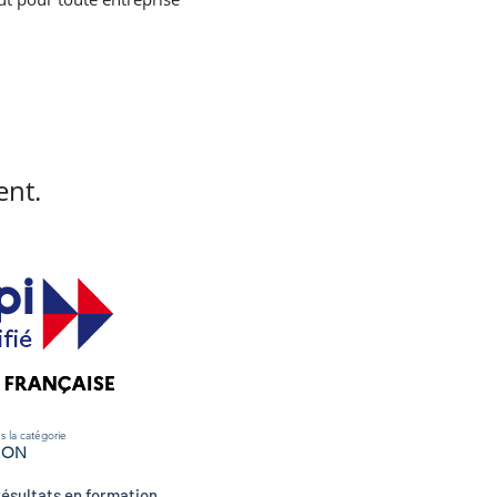
ent.
 la catégorie
ION
résultats en formation